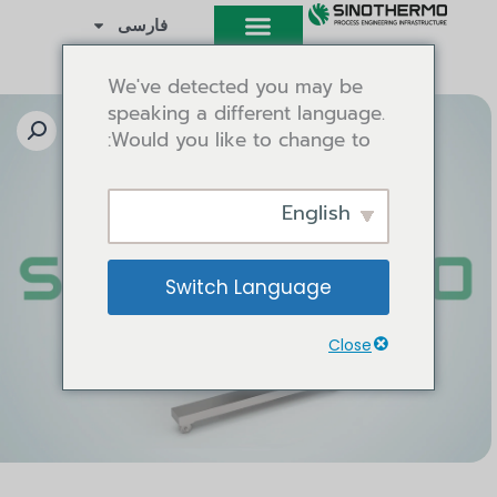
رش
فارسی
ه
حتوا
We've detected you may be
speaking a different language.
Would you like to change to:
English
Switch Language
Close