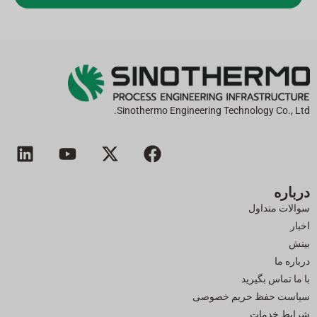
ج
ای
گ
ز
ی
ن
:
Sinothermo Engineering Technology Co., Ltd.
ف
ا
ی
ل
ی
ی
و
ی
س
ک
ت
ن
درباره
ب
س
ی
ک
سوالات متداول
و
-
و
د
اخبار
ک
ت
ب
ی
بینش
و
ن
درباره ما
ی
با ما تماس بگیرید
ی
سیاست حفظ حریم خصوصی
ت
شرایط خدمات