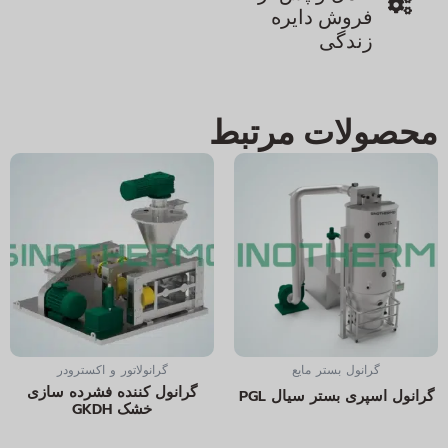
فروش دایره
زندگی
محصولات مرتبط
گرانول بستر مایع
گرانولاتور و اکسترودر
گرانول کننده فشرده سازی
گرانول اسپری بستر سیال PGL
خشک GKDH