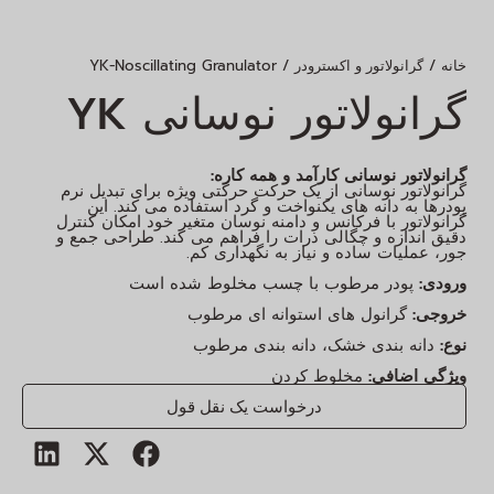
/ YK-Noscillating Granulator
/
خانه
گرانولاتور و اکسترودر
گرانولاتور نوسانی YK
گرانولاتور نوسانی کارآمد و همه کاره:
گرانولاتور نوسانی از یک حرکت حرکتی ویژه برای تبدیل نرم
پودرها به دانه های یکنواخت و گرد استفاده می کند. این
گرانولاتور با فرکانس و دامنه نوسان متغیر خود امکان کنترل
دقیق اندازه و چگالی ذرات را فراهم می کند. طراحی جمع و
جور، عملیات ساده و نیاز به نگهداری کم.
ورودی:
پودر مرطوب با چسب مخلوط شده است
خروجی:
گرانول های استوانه ای مرطوب
نوع:
دانه بندی خشک، دانه بندی مرطوب
ویژگی اضافی:
مخلوط کردن
درخواست یک نقل قول