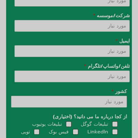
شرکت/موسسه
*
ایمیل
*
تلفن/واتساپ/تلگرام
*
کشور
*
از کجا درباره ما می دانید؟ (اختیاری)
تبلیغات گوگل
تبلیغات یوتیوب
Linkedln
فیس بوک
تویی
تر