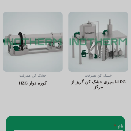
خشک کن همرفت
خشک کن همرفت
LPG-اسپری خشک کن گریز از
کوره دوار HZG
مرکز
نام
*