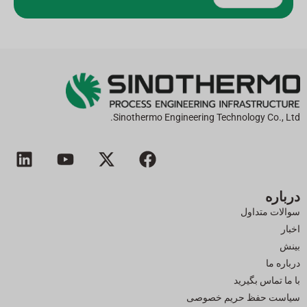
ج
ای
گ
ز
ی
ن
:
Sinothermo Engineering Technology Co., Ltd.
ف
ا
ی
ل
ی
ی
و
ی
س
ک
ت
ن
درباره
ب
س
ی
ک
سوالات متداول
و
-
و
د
اخبار
ک
ت
ب
ی
بینش
و
ن
درباره ما
ی
با ما تماس بگیرید
ی
سیاست حفظ حریم خصوصی
ت