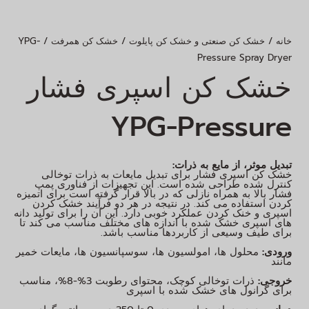
/ YPG-
/
/
خانه
خشک کن صنعتی و خشک کن پایلوت
خشک کن همرفت
Pressure Spray Dryer
خشک کن اسپری فشار
YPG-Pressure
تبدیل موثر، از مایع به ذرات:
خشک کن اسپری فشار برای تبدیل مایعات به ذرات توخالی
کنترل شده طراحی شده است. این تجهیزات از فناوری پمپ
فشار بالا به همراه نازلی که در بالا قرار گرفته است برای اتمیزه
کردن استفاده می کند. در نتیجه در هر دو فرآیند خشک کردن
اسپری و خنک کردن عملکرد خوبی دارد. این آن را برای تولید دانه
های اسپری خشک شده با اندازه های مختلف مناسب می کند تا
برای طیف وسیعی از کاربردها مناسب باشد.
ورودی:
محلول ها، امولسیون ها، سوسپانسیون ها، مایعات خمیر
مانند
خروجی:
ذرات توخالی کوچک، محتوای رطوبت 3%-8%، مناسب
برای گرانول های خشک شده با اسپری