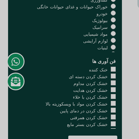
کشاورزی
خوراک حیوانات و غذای حیوانات خانگی
خودرو
بیولوژیک
سرامیک
مواد شیمیایی
لوازم آرایشی
لبنیات
الکترونیک
فن آوری ها
محیط زیست
عصاره
خنک کننده
چربی ها و روغن ها
خشک کردن دسته ای
غذاها
خشک کردن مداوم
گیاهان دارویی
خشک کردن هدایت
محصولات دریایی و غذاهای دریایی
خشک کردن با خلاء
متالورژی و معدن
خشک کردن مواد با ویسکوزیته بالا
انرژی نو
خشک کردن در دمای پایین
نفت و پتروشیمی
خشک کردن همرفتی
داروسازی
خشک کردن بستر مایع
پلاستیک
خشک کردن انجمادی
لاستیک ها
استخراج و تغلیظ