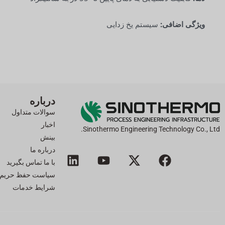
ویژگی اضافی:
سیستم یخ زدایی
درباره
سوالات متداول
اخبار
Sinothermo Engineering Technology Co., Ltd.
بینش
ف
ا
ی
ل
درباره ما
ی
ی
و
ی
با ما تماس بگیرید
س
ک
ت
ن
سیاست حفظ حریم
ب
س
ی
ک
شرایط خدمات
و
-
و
د
ک
ت
ب
ی