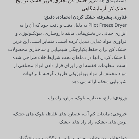
فریز خشک کن تجاری
فریز خشک کن
یخ
دسته بندی ها:
,
,
خشک کن آزمایشگاهی
فناوری پیشرفته خشک کردن انجمادی دقیق:
Pilot Freeze Dryer به دلیل دقت و دقت خود که آن را به
ابزاری حیاتی در بخش‌هایی مانند داروسازی، بیوتکنولوژی و
فرآوری مواد غذایی تبدیل کرده است، متمایز است. این فریز
خشک کن برای حفظ یکپارچگی شیمیایی و ساختاری محصولات
با خشک کردن آنها در دماهای تحت شرایط خلاء طراحی شده
است. تنظیمات قفسه ای را برای قرار دادن انواع مختلفی از
مواد مختلف از مواد بیولوژیکی ظریف گرفته تا ترکیبات
شیمیایی محکم ارائه می دهد.
ورودی:
مایع، عصاره، بلوک، برش، راه راه
خروجی:
مایعات کم آب، عصاره های غلیظ، بلوک های خشک،
برش های خشک، راه راه های خشک
دما:
قابلیت دستیابی به دمای پایین تا -55 درجه سانتیگراد