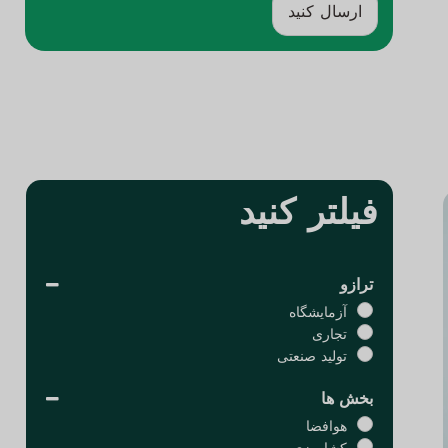
ارسال کنید
ج
ای
گ
ز
ی
ن
:
فیلتر کنید
ترازو
آزمایشگاه
تجاری
تولید صنعتی
بخش ها
هوافضا