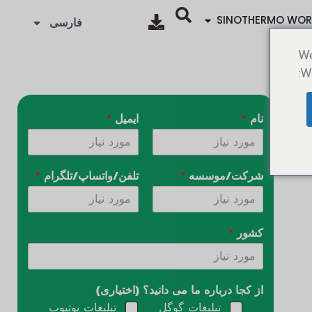
Ouvrir SINOTHERMO WORLD
SINOTHERMO WOR
فارسی
We
Wo
نام
*
ایمیل
*
شرکت/موسسه
*
تلفن/واتساپ/تلگرام
*
کشور
*
از کجا درباره ما می دانید؟ (اختیاری)
تبلیغات گوگل
تبلیغات یوتیوب