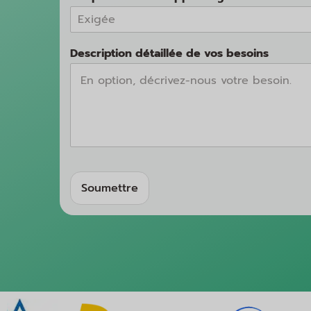
Description détaillée de vos besoins
Soumettre
A
lt
e
r
n
a
ti
v