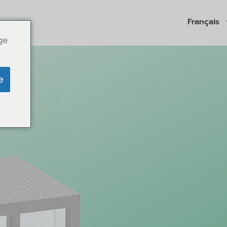
Français
ge.
e