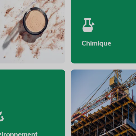
Cosmétiques
Chimique
vironnement
La construc