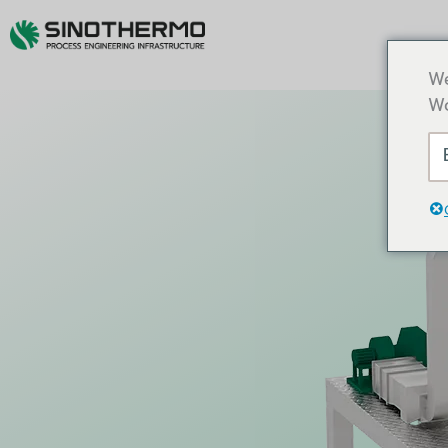
We
Wo