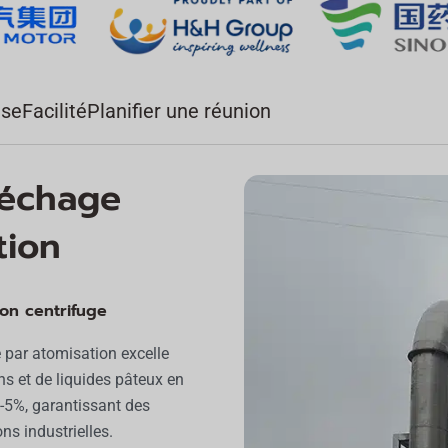
ise
Facilité
Planifier une réunion
séchage
tion
on centrifuge
 par atomisation excelle
s et de liquides pâteux en
%-5%, garantissant des
s industrielles.