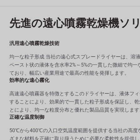
先進の遠心噴霧乾燥機ソ
汎用遠心噴霧乾燥技術
均一な粒子形成 当社の遠心式スプレードライヤーは、溶
ペースト状の液体を含水率2%～5%の一貫した微細で均一
ており、幅広い産業用途で最高の性能を発揮します。
効率的な遠心霧化
高速遠心噴霧器を特徴とするこのドライヤーは、液体フィ
することにより、効果的で一貫した粒子形成を保証し、乾
とにより、均一な粒度分布と優れた製品品質を実現します
正確な温度制御
50℃から400℃の入口空気温度範囲を提供する当社の高
ざまな材料を正確に取り扱うために必要な柔軟性を提供し