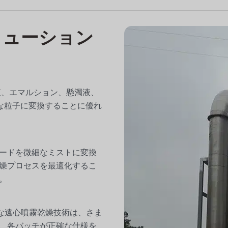
リューション
液、エマルション、懸濁液、
な粒子に変換することに優れ
ードを微細なミストに変換
燥プロセスを最適化するこ
。
度な遠心噴霧乾燥技術は、さま
、各バッチが正確な仕様を