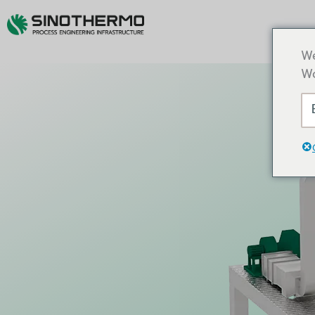
We
Wo