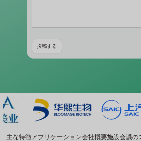
投稿する
代
替
：
主な特徴
アプリケーション
会社概要
施設
会議の