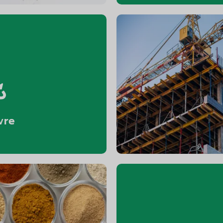
vre
İn