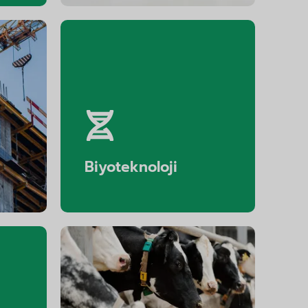
şaat
Biyoteknoloji