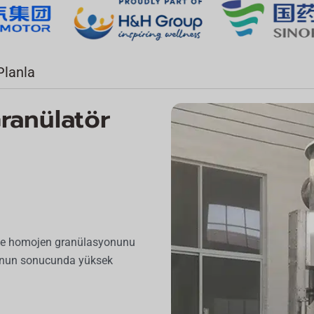
Planla
Granülatör
sı ve homojen granülasyonunu
bunun sonucunda yüksek