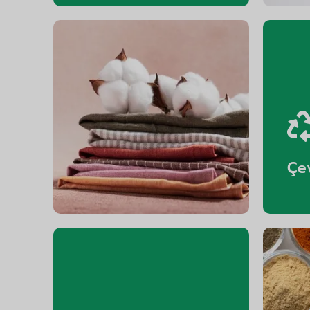
Tekstil
Çe