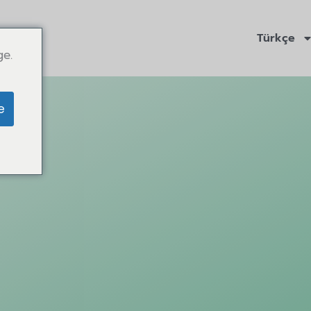
Türkçe
ge.
e