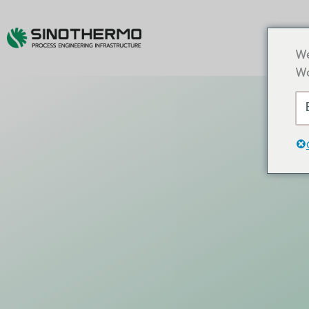
We
Wo