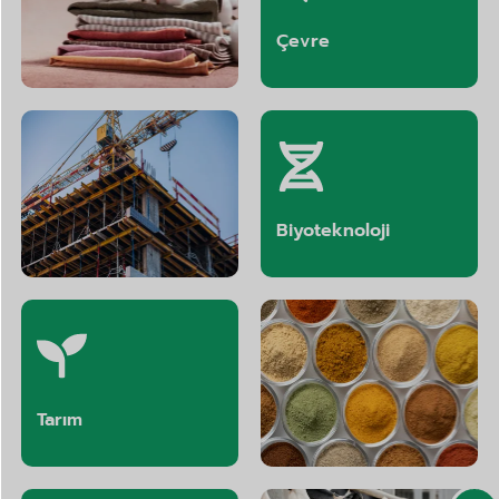
Tekstil
Çevre
İnşaat
Biyoteknoloji
Tarım
Aromalar ve Kokular