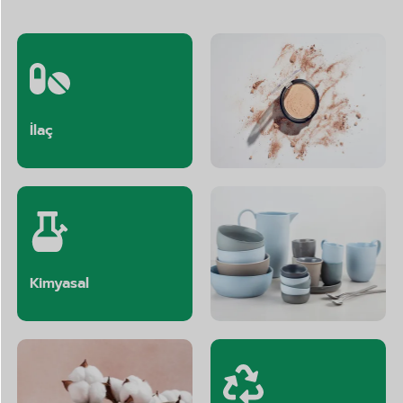
İlaç
Kozmetik
Kimyasal
Seramikler