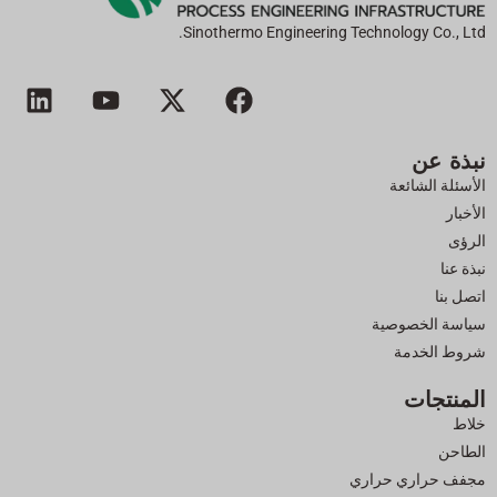
Sinothermo Engineering Technology Co., Ltd.
ف
إ
ي
ل
ي
ك
و
ي
س
س
ت
ن
نبذة عن
ب
-
ي
ك
الأسئلة الشائعة
و
ت
و
د
الأخبار
ك
و
ب
إ
الرؤى
ي
ن
نبذة عنا
ت
اتصل بنا
ر
سياسة الخصوصية
شروط الخدمة
المنتجات
خلاط
الطاحن
مجفف حراري حراري