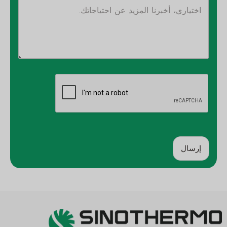
إرسال
ب
د
ي
ل
: