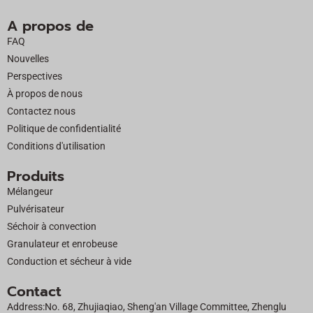
c
t
u
n
A propos de
e
w
t
k
FAQ
b
i
u
e
Nouvelles
o
t
b
d
Perspectives
o
t
e
i
À propos de nous
k
e
n
Contactez nous
r
Politique de confidentialité
Conditions d'utilisation
Produits
Mélangeur
Pulvérisateur
Séchoir à convection
Granulateur et enrobeuse
Conduction et sécheur à vide
Contact
Address:No. 68, Zhujiaqiao, Sheng'an Village Committee, Zhenglu