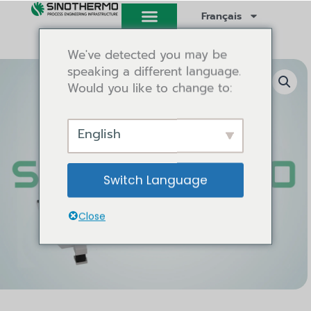
Aller
Français
au
contenu
We've detected you may be
speaking a different language.
Would you like to change to:
English
Switch Language
Close