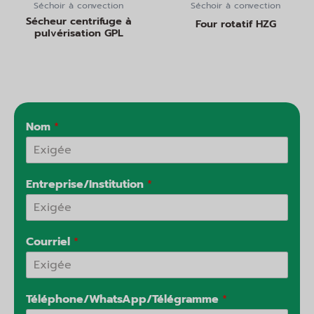
Séchoir à convection
Séchoir à convection
Sécheur centrifuge à
Four rotatif HZG
pulvérisation GPL
Nom
*
Entreprise/Institution
*
Courriel
*
Téléphone/WhatsApp/Télégramme
*