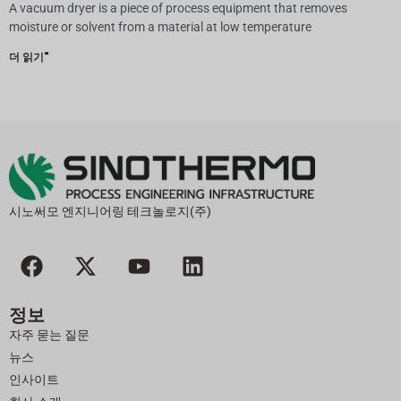
A vacuum dryer is a piece of process equipment that removes
moisture or solvent from a material at low temperature
더 읽기"
시노써모 엔지니어링 테크놀로지(주)
F
X
유
링
a
-
튜
크
c
트
브
드
정보
e
위
인
자주 묻는 질문
b
터
뉴스
o
인사이트
o