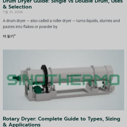
Drum Dryer Guide: Single vs Double Drum, Uses
& Selection
7월 31, 2026
A drum dryer — also called a roller dryer — turns liquids, slurries and
pastes into flakes or powder by
더 읽기"
Rotary Dryer: Complete Guide to Types, Sizing
& Applications