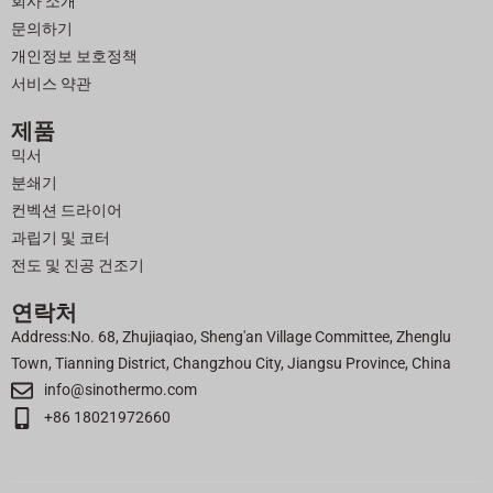
회사 소개
k
문의하기
개인정보 보호정책
서비스 약관
제품
믹서
분쇄기
컨벡션 드라이어
과립기 및 코터
전도 및 진공 건조기
연락처
Address:No. 68, Zhujiaqiao, Sheng'an Village Committee, Zhenglu
Town, Tianning District, Changzhou City, Jiangsu Province, China
info@sinothermo.com
+86 18021972660