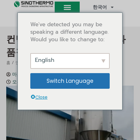
콘
한국어
텐
츠
We've detected you may be
로
speaking a different language.
건
컨벡션 드라이어로 효율성과
Would you like to change to:
너
뛰
품질 극대화하기
기
English
/
/ 대류 건조기로 효율성과 품질을 극대화
홈
인사이트
마크 구
인사이트
2023년 5월 24일
Switch Language
오전 2시 41분
Close