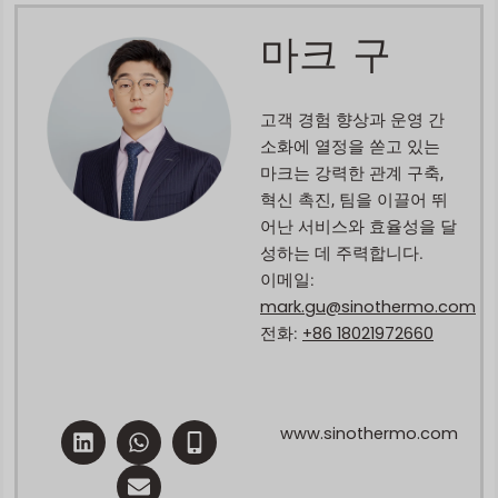
마크 구
고객 경험 향상과 운영 간
소화에 열정을 쏟고 있는
마크는 강력한 관계 구축,
혁신 촉진, 팀을 이끌어 뛰
어난 서비스와 효율성을 달
성하는 데 주력합니다.
이메일:
mark.gu@sinothermo.com
+86 18021972660
전화:
링
W
E
M
www.sinothermo.com
크
h
n
o
드
a
v
b
인
t
e
i