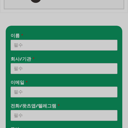
s
l
l
a
o
e
p
p
-
p
e
a
l
t
이름
*
회사/기관
*
이메일
*
전화/왓츠앱/텔레그램
*