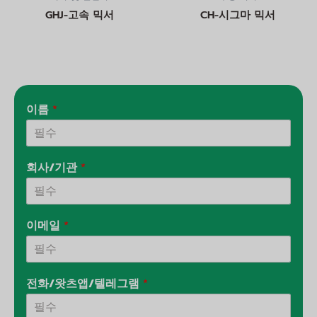
GHJ-고속 믹서
CH-시그마 믹서
이름
*
회사/기관
*
이메일
*
전화/왓츠앱/텔레그램
*