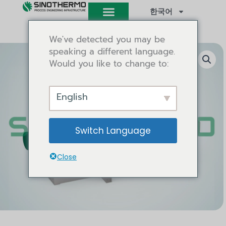
콘
한국어
텐
츠
We've detected you may be
로
speaking a different language.
건
Would you like to change to:
너
뛰
기
English
Switch Language
Close