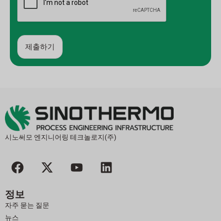
제출하기
대
안
:
시노써모 엔지니어링 테크놀로지(주)
F
X
유
링
a
-
튜
크
c
트
브
드
정보
e
위
인
자주 묻는 질문
b
터
뉴스