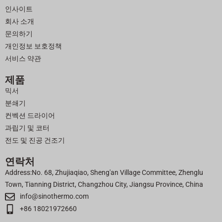
o
인사이트
o
회사 소개
k
문의하기
개인정보 보호정책
서비스 약관
제품
믹서
분쇄기
컨벡션 드라이어
과립기 및 코터
전도 및 진공 건조기
연락처
Address:No. 68, Zhujiaqiao, Sheng'an Village Committee, Zhenglu
Town, Tianning District, Changzhou City, Jiangsu Province, China
info@sinothermo.com
+86 18021972660