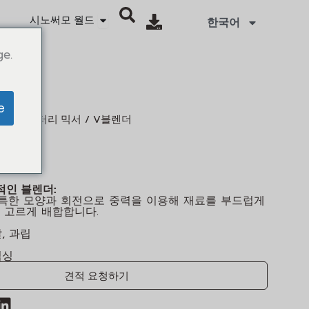
Abrir SINOTHERMO WORLD
시노써모 월드
한국어
ge.
e
/
/ V블렌더
렌더
로터리 믹서
렌더
적인 블렌더:
독특한 모양과 회전으로 중력을 이용해 재료를 부드럽게
 고르게 배합합니다.
, 과립
믹싱
견적 요청하기