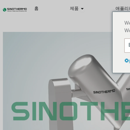
콘
Abrir Products
홈
제품
애플리
텐
츠
We
로
Wo
건
너
뛰
기