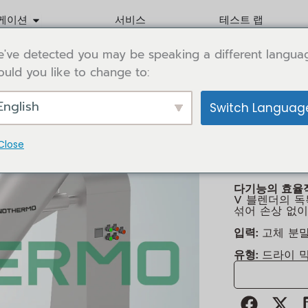
Abrir Application
케이션
서비스
테스트 랩
've detected you may be speaking a different langua
uld you like to change to:
English
Switch Languag
/
홈
믹서 및 블
V 블
Close
다기능의 효율
V 블렌더의 
섞어 손상 없이
입력:
고체 분말
유형:
드라이 