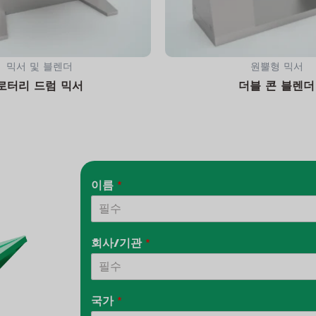
믹서 및 블렌더
원뿔형 믹서
로터리 드럼 믹서
더블 콘 블렌더
이름
*
회사/기관
*
국가
*