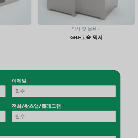
믹서 및 블렌더
GHJ-고속 믹서
이메일
*
전화/왓츠앱/텔레그램
*