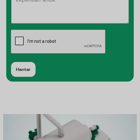
Hantar
A
lt
e
r
n
a
ti
f: