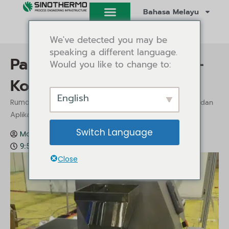
Langkau
Bahasa Melayu
ke
kandungan
We've detected you may be
speaking a different language.
Panduan Extruder 2024 –
Would you like to change to:
Konsep dan Aplikasi
English
/
/ 2024 Panduan Extruder – Konsep dan
Rumah
Wawasan
Aplikasi
Switch Language
Mark Gu
Wawasan
9 November 2024
9:50 malam
Close