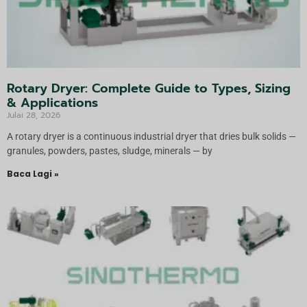
Rotary Dryer: Complete Guide to Types, Sizing
& Applications
Julai 28, 2026
A rotary dryer is a continuous industrial dryer that dries bulk solids —
granules, powders, pastes, sludge, minerals — by
Baca Lagi »