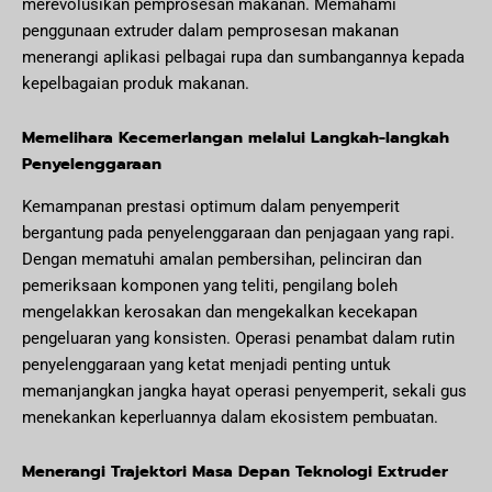
merevolusikan pemprosesan makanan. Memahami
penggunaan extruder dalam pemprosesan makanan
menerangi aplikasi pelbagai rupa dan sumbangannya kepada
kepelbagaian produk makanan.
Memelihara Kecemerlangan melalui Langkah-langkah
Penyelenggaraan
Kemampanan prestasi optimum dalam penyemperit
bergantung pada penyelenggaraan dan penjagaan yang rapi.
Dengan mematuhi amalan pembersihan, pelinciran dan
pemeriksaan komponen yang teliti, pengilang boleh
mengelakkan kerosakan dan mengekalkan kecekapan
pengeluaran yang konsisten. Operasi penambat dalam rutin
penyelenggaraan yang ketat menjadi penting untuk
memanjangkan jangka hayat operasi penyemperit, sekali gus
menekankan keperluannya dalam ekosistem pembuatan.
Menerangi Trajektori Masa Depan Teknologi Extruder