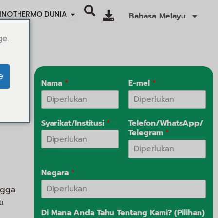
Open SINOTHERMO WORLD
INOTHERMO DUNIA
Bahasa Melayu
ge.
e
Nama
*
E-mel
*
n
Syarikat/Institusi
*
Telefon/WhatsApp/
Telegram
*
Negara
*
ngga
i
Di Mana Anda Tahu Tentang Kami? (Pilihan)