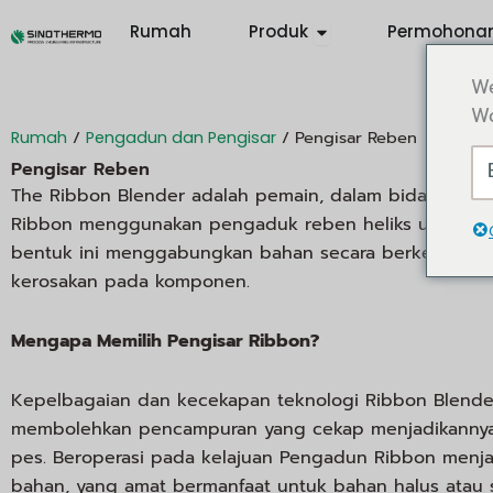
Langkau
Open Products
Rumah
Produk
Permohona
ke
kandungan
We
Wo
/
/ Pengisar Reben
Rumah
Pengadun dan Pengisar
Pengisar Reben
The Ribbon Blender adalah pemain, dalam bidang tekn
Ribbon menggunakan pengaduk reben heliks untuk mem
bentuk ini menggabungkan bahan secara berkesan b
kerosakan pada komponen.
Mengapa Memilih Pengisar Ribbon?
Kepelbagaian dan kecekapan teknologi Ribbon Blender 
membolehkan pencampuran yang cekap menjadikannya s
pes. Beroperasi pada kelajuan Pengadun Ribbon menjam
bahan, yang amat bermanfaat untuk bahan halus atau s