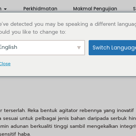
Open Application
n
Perkhidmatan
Makmal Pengujian
S
've detected you may be speaking a different langua
uld you like to change to:
English
Switch Languag
ologi pencampuran. Tidak seperti pengadun Pengisar
astikan pencampuran yang teliti dan konsisten. Reka
Close
ersama-sama menghasilkan campuran tanpa menyebabka
terserlah. Reka bentuk agitator rebennya yang inovatif
esuai untuk pelbagai jenis bahan daripada serbuk hi
in adunan berkualiti tinggi sambil mengekalkan integrit
ensitif haba.