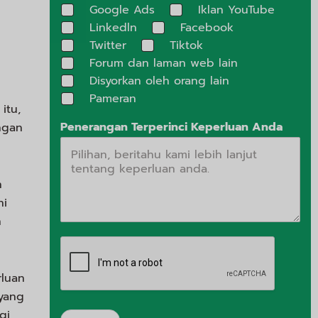
Google Ads
Iklan YouTube
Linkedln
Facebook
Twitter
Tiktok
Forum dan laman web lain
Disyorkan oleh orang lain
Pameran
itu,
Penerangan Terperinci Keperluan Anda
ngan
n
ni
h
rluan
yang
gi