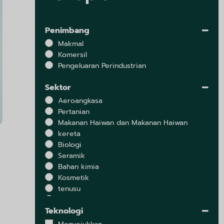
Penimbang
Makmal
Komersil
Pengeluaran Perindustrian
Sektor
Aeroangkasa
Pertanian
Makanan Haiwan dan Makanan Haiwan
kereta
Biologi
Seramik
Bahan kimia
Kosmetik
tenusu
elektronik
Teknologi
Persekitaran
Ekstrak