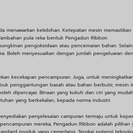
da menawarkan kelebihan. Ketepatan mesin memastikan
 Tambahan pula reka bentuk Pengadun Ribbon
gkinan pengoksidaan atau pencemaran bahan. Selain 
eka. Boleh menyesuaikan dengan jumlah pengeluaran de
kan kecekapan pencampuran. Juga, untuk meningkatka
buk penggantungan basah atau bahan berbutir, mesin i
oleh dipercayai. Binaan yang kukuh dan ciri yang muda
uhan yang berkekalan, kepada norma industri.
menyediakan penyelesaian campuran termaju untuk kepe
 pencampuran mereka, Pengadun Ribbon adalah pilihan 
andard produk yang cemerlang. Terokai potensi teknolo