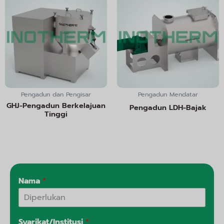
Pengadun dan Pengisar
Pengadun Mendatar
GHJ-Pengadun Berkelajuan
Pengadun LDH-Bajak
Tinggi
Nama
*
Syarikat/Institusi
*