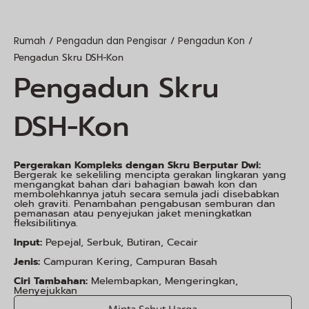
/
/
/
Rumah
Pengadun dan Pengisar
Pengadun Kon
Pengadun Skru DSH-Kon
Pengadun Skru
DSH-Kon
Pergerakan Kompleks dengan Skru Berputar Dwi:
Bergerak ke sekeliling mencipta gerakan lingkaran yang
mengangkat bahan dari bahagian bawah kon dan
membolehkannya jatuh secara semula jadi disebabkan
oleh graviti. Penambahan pengabusan semburan dan
pemanasan atau penyejukan jaket meningkatkan
fleksibilitinya.
Input:
Pepejal, Serbuk, Butiran, Cecair
Jenis:
Campuran Kering, Campuran Basah
Ciri Tambahan:
Melembapkan, Mengeringkan,
Menyejukkan
Minta Sebut Harga