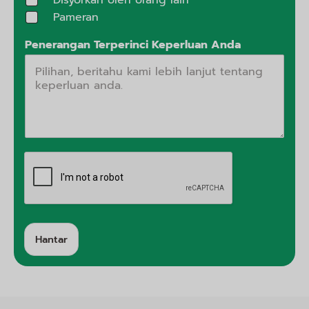
Disyorkan oleh orang lain
Pameran
Penerangan Terperinci Keperluan Anda
Hantar
A
lt
e
r