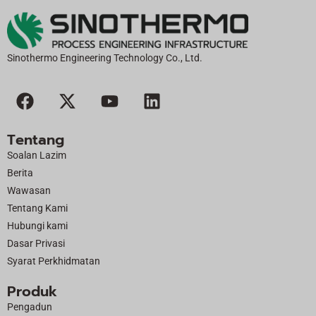
n
a
ti
f:
Sinothermo Engineering Technology Co., Ltd.
F
X
Y
L
a
-
o
i
c
t
u
n
Tentang
e
w
t
k
Soalan Lazim
b
i
u
e
Berita
o
t
b
d
Wawasan
o
t
e
i
Tentang Kami
k
e
n
Hubungi kami
r
Dasar Privasi
Syarat Perkhidmatan
Produk
Pengadun