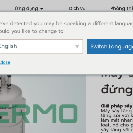
Products
Open Application
Ứng dụng
Dịch vụ
Phòng th
 WORLD
've detected you may be speaking a different langua
uld you like to change to:
English
Switch Languag
/
Trang chủ
Má
/ Máy sấy 
lưu
Close
Máy s
đứng
Giải pháp sấy
Máy sấy tầng
tầng sôi với 
làm mát nhan
loạt, nó cho
sấy tầng sôi