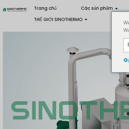
Nhảy
Open 
Trang chủ
Các sản phẩm
tới
Open SINOTHERMO
nội
THẾ GIỚI SINOTHERMO
We
dung
Wo