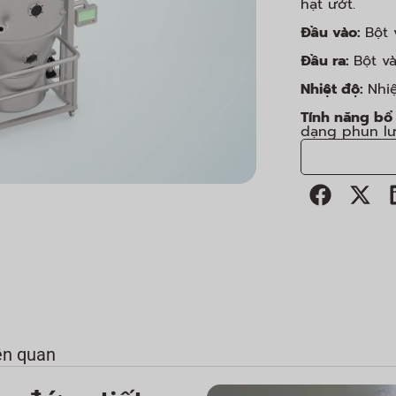
hạt ướt.
Đầu vào:
Bột 
Đầu ra:
Bột v
Nhiệt độ:
Nhi
Tính năng bổ
dạng phun l
ên quan