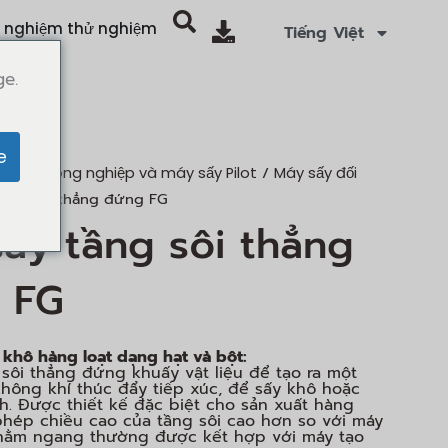
í nghiệm thử nghiệm
Tiếng Việt
ge.
e
/
y sấy công nghiệp và máy sấy Pilot
Máy sấy đối
tầng sôi thẳng đứng FG
ấy tầng sôi thẳng
 FG
 khô hàng loạt dạng hạt và bột:
 sôi thẳng đứng khuấy vật liệu để tạo ra một
không khí thúc đẩy tiếp xúc, để sấy khô hoặc
h. Được thiết kế đặc biệt cho sản xuất hàng
 phép chiều cao của tầng sôi cao hơn so với máy
 nằm ngang thường được kết hợp với máy tạo