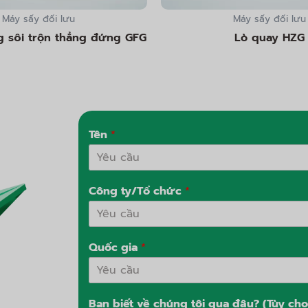
Máy sấy đối lưu
Máy sấy đối lưu
g sôi trộn thẳng đứng GFG
Lò quay HZG
Tên
*
Công ty/Tổ chức
*
Quốc gia
*
Bạn biết về chúng tôi qua đâu? (Tùy chọ