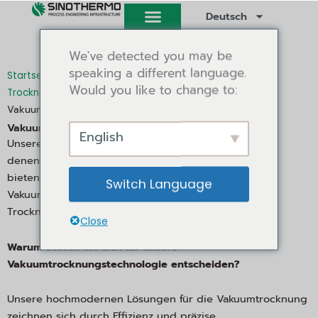
Zum
Deutsch
Inhalt
springen
We've detected you may be
speaking a different language.
/
Startseite
Industrieller Trockner und Pilot-
Would you like to change to:
/
/
Trockner
Konduktions- und Vakuumtrockner
Vakuumtrockenschrank
Vakuum-Tablett-Trockner
English
Unsere Vakuumtrockenschränke sind in Industrien, in
denen Material umgewandelt wird, unverzichtbar. Wir
bieten eine Auswahl an qualitativ hochwertigen
Switch Language
Vakuumtrocknern, die eine Reihe von
Trocknungsanforderungen erfüllen.
Close
Warum sollten Sie sich für unsere
Vakuumtrocknungstechnologie entscheiden?
Unsere hochmodernen Lösungen für die Vakuumtrocknung
zeichnen sich durch Effizienz und präzise