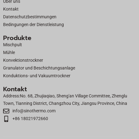
Über uns
k
e
n
Kontakt
r
Datenschutzbestimmungen
Bedingungen der Dienstleistung
Produkte
Mischpult
Mühle
Konvektionstrockner
Granulator und Beschichtungsanlage
Konduktions- und Vakuumtrockner
Kontakt
Address:No. 68, Zhujiaqiao, Sheng'an Village Committee, Zhenglu
Town, Tianning District, Changzhou City, Jiangsu Province, China
info@sinothermo.com
+86 18021972660