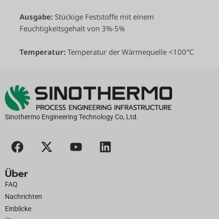
Ausgabe:
Stückige Feststoffe mit einem
Feuchtigkeitsgehalt von 3%-5%
Temperatur:
Temperatur der Wärmequelle <100°C
Sinothermo Engineering Technology Co, Ltd.
F
X
Y
L
a
-
o
i
c
T
u
n
Über
e
w
t
k
FAQ
b
i
u
e
Nachrichten
o
t
b
d
Einblicke
o
t
e
i