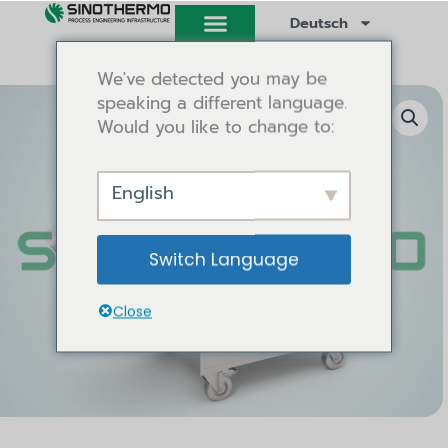
Zum
Deutsch
Inhalt
springen
We've detected you may be
speaking a different language.
Would you like to change to:
English
Switch Language
Close