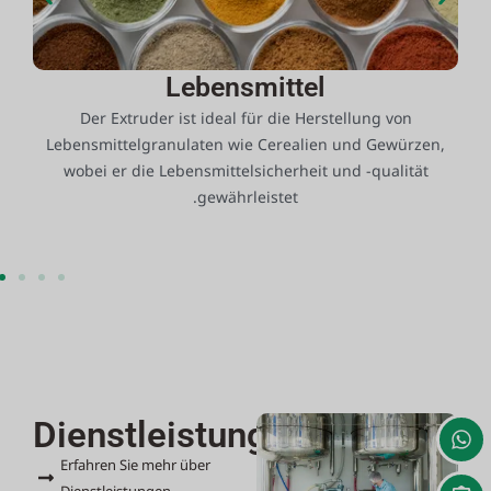
Lebensmittel
Der Extruder ist ideal für die Herstellung von
D
ne
Lebensmittelgranulaten wie Cerealien und Gewürzen,
wobei er die Lebensmittelsicherheit und -qualität
gewährleistet.
Dienstleistungen
Erfahren Sie mehr über
Dienstleistungen