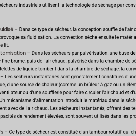
cheurs industriels utilisent la technologie de séchage par conv
luidisé
– Dans ce type de sécheur, la conception souffle de l'air c
 provoque sa fluidisation. La convection sèche ensuite le matéria
e lit.
atomisation
– Dans les sécheurs par pulvérisation, une buse de
 fine brume, puis de l'air chaud, pulvérisé dans la chambre de s
telettes de liquide tombent dans la chambre de séchage, la conv
– Les sécheurs instantanés sont généralement constitués d'un
que, d'une source de chaleur (comme un brûleur à gaz ou un élé
ventilateur ou d'une soufflerie pour faire circuler l'air chaud et d'
Un mécanisme d'alimentation introduit le matériau dans le sécheu
nt avec de l'air chaud. Les sécheurs instantanés, offrant des 
apacités de rendement élevées, sont souvent utilisés dans les p
fs
– Ce type de sécheur est constitué d'un tambour rotatif qui c