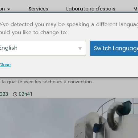
Open Application
on
Services
Laboratoire d'essais
M
've detected you may be speaking a different langua
uld you like to change to:
English
Switch Languag
Close
avec les sécheurs à convection
et la qualité avec les sécheurs à convection
2023
02h41