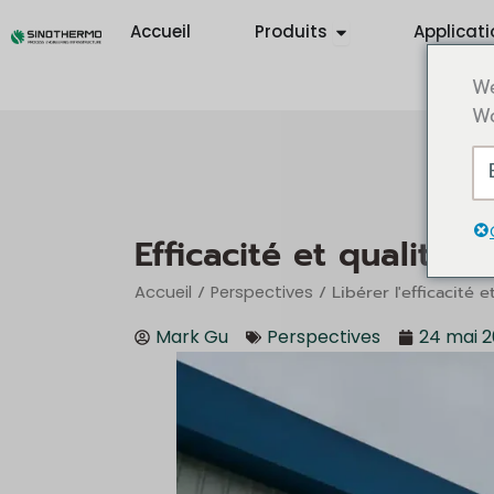
Aller
Open Products
Accueil
Produits
Applicati
au
contenu
We
Wo
Efficacité et qualité 
/
/ Libérer l'efficacité 
Accueil
Perspectives
Mark Gu
Perspectives
24 mai 