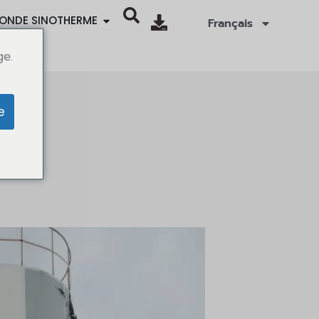
Open SINOTHERMO WORLD
ONDE SINOTHERME
Français
ge.
e