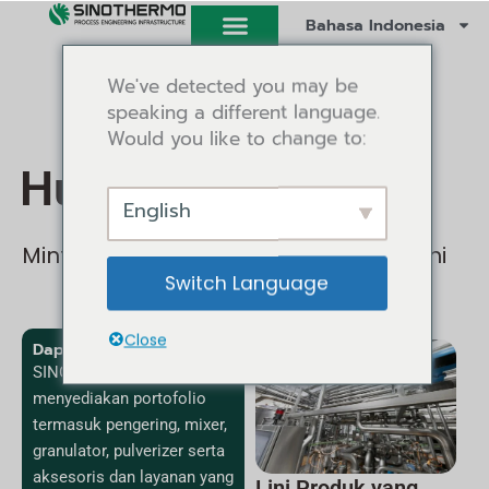
Lewati
Bahasa Indonesia
ke
konten
We've detected you may be
speaking a different language.
Would you like to change to:
Hubungi kami
English
Minta Penawaran Harga dari Ahli Kami
Switch Language
Close
Dapatkan Solusi
SINOTHERMO
menyediakan portofolio
termasuk pengering, mixer,
granulator, pulverizer serta
aksesoris dan layanan yang
Lini Produk yang