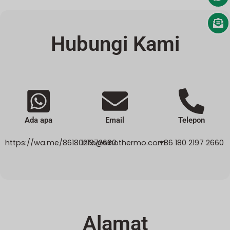
r
n
a
Hubungi Kami
t
i
f
:
Ada apa
Email
Telepon
https://wa.me/8618021972660
info@sinothermo.com
+86 180 2197 2660
Alamat