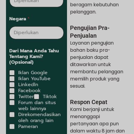
beragam kebutuhan
pelanggan.
Negara
*
Pengujian Pra-
Penjualan
Layanan pengujian
bahan baku pra-
Dari Mana Anda Tahu
Tentang Kami?
penjualan dapat
(Opsional)
ditawarkan untuk
membantu pelanggan
Iklan Google
Iklan YouTube
memilih produk yang
Linkedln
sesuai.
Facebook
Twitter
Tiktok
Respon Cepat
Forum dan situs
web lainnya
Kami berjanji untuk
Direkomendasikan
menanggapi
oleh orang lain
pertanyaan apa pun
Pameran
dalam waktu 8 jam dan