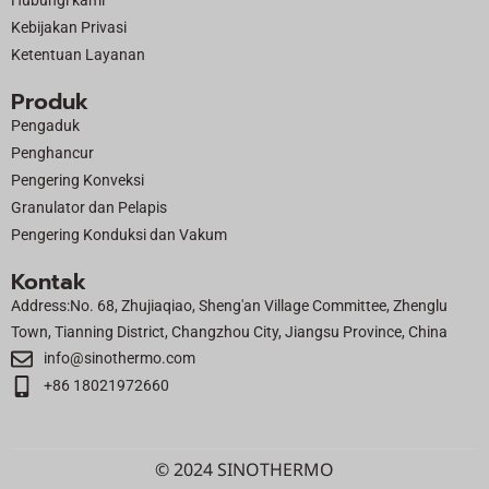
Hubungi kami
r
Kebijakan Privasi
Ketentuan Layanan
Produk
Pengaduk
Penghancur
Pengering Konveksi
Granulator dan Pelapis
Pengering Konduksi dan Vakum
Kontak
Address:No. 68, Zhujiaqiao, Sheng'an Village Committee, Zhenglu
Town, Tianning District, Changzhou City, Jiangsu Province, China
info@sinothermo.com
+86 18021972660
© 2024 SINOTHERMO