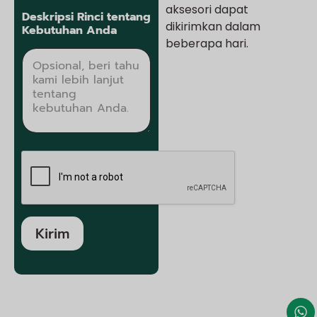
aksesori dapat
Deskripsi Rinci tentang
dikirimkan dalam
Kebutuhan Anda
beberapa hari.
Kirim
A
l
t
e