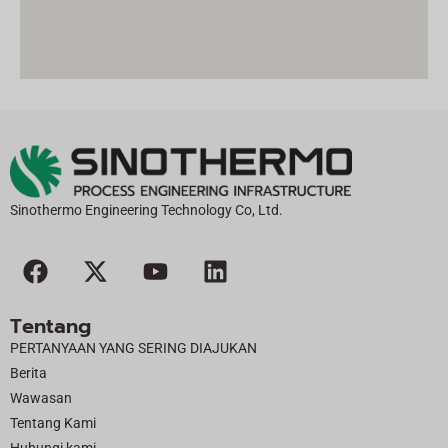
Sinothermo Engineering Technology Co, Ltd.
F
X
Y
L
a
-
o
i
c
t
u
n
Tentang
e
w
t
k
PERTANYAAN YANG SERING DIAJUKAN
b
i
u
e
Berita
o
t
b
d
Wawasan
o
t
e
i
Tentang Kami
k
e
n