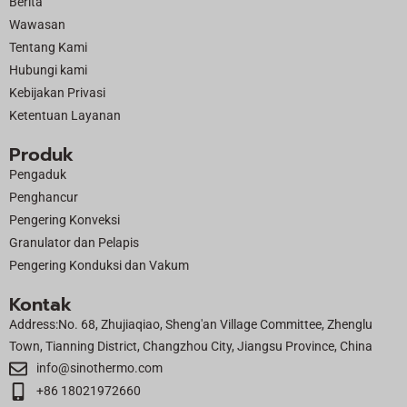
Berita
o
t
b
d
Wawasan
o
t
e
i
Tentang Kami
k
e
n
Hubungi kami
r
Kebijakan Privasi
Ketentuan Layanan
Produk
Pengaduk
Penghancur
Pengering Konveksi
Granulator dan Pelapis
Pengering Konduksi dan Vakum
Kontak
Address:No. 68, Zhujiaqiao, Sheng'an Village Committee, Zhenglu
Town, Tianning District, Changzhou City, Jiangsu Province, China
info@sinothermo.com
+86 18021972660