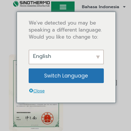
Lewati
Bahasa Indonesia
ke
konten
We've detected you may be
speaking a different language.
Dinding Paten
Would you like to change to:
English
Satu Jenis
Mixer 3D
Switch Language
[Paten Model Utilitas]
ZL 20212 2044167.6
Close