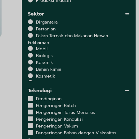
Produksi Industri
Sektor
Dirgantara
Pertanian
Pakan Ternak dan Makanan Hewan
Peliharaan
Mobil
Biologis
Keramik
Bahan kimia
Kosmetik
Susu
Elektronik
Teknologi
Lingkungan
Pendinginan
Ekstrak
Pengeringan Batch
Lemak dan Minyak
Pengeringan Terus Menerus
Makanan
Pengeringan Konduksi
Herbal
Pengeringan Vakum
Produk Laut dan Makanan Laut
Pengeringan Bahan dengan Viskositas
Metalurgi dan Pertambangan