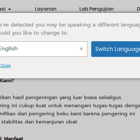
Ouvrir Application
asi
Layanan
Lab Pengujian
D
've detected you may be speaking a different langua
uld you like to change to:
English
Switch Languag
n solusi terbaik untuk berbagai industri, termasuk sek
n, mesin ini menawarkan presisi dan efektivitas.
Close
 Kami?
kan hasil pengeringan yang luar biasa sekaligus
ring ini cukup kuat untuk menangani tugas-tugas deng
nifikan dari pengering beku kami karena pengering ini
tabilitas dan kemanjuran obat.
: Manfaat