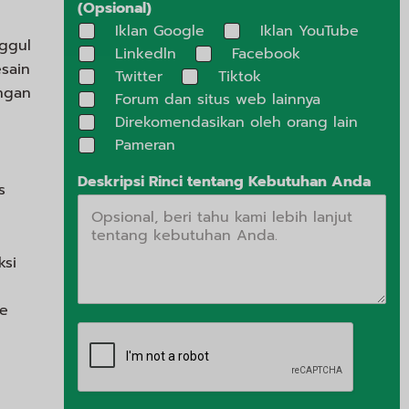
(Opsional)
Iklan Google
Iklan YouTube
nggul
Linkedln
Facebook
sain
Twitter
Tiktok
ngan
Forum dan situs web lainnya
Direkomendasikan oleh orang lain
Pameran
Deskripsi Rinci tentang Kebutuhan Anda
s
ksi
ke