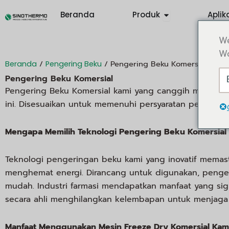
Lewati
Ouvrir Products
Beranda
Produk
Aplik
ke
konten
We
Wo
/
/ Pengering Beku Komersial
Beranda
Pengering Beku
Pengering Beku Komersial
Pengering Beku Komersial kami yang canggih memberika
ini. Disesuaikan untuk memenuhi persyaratan pengeringa
Mengapa Memilih Teknologi Pengering Beku Komersial
Teknologi pengeringan beku kami yang inovatif memasti
menghemat energi. Dirancang untuk digunakan, penge
mudah. Industri farmasi mendapatkan manfaat yang sig
secara ahli menghilangkan kelembapan untuk menjaga s
Manfaat Menggunakan Mesin Freeze Dry Komersial Kami