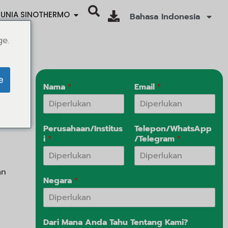
Ouvrir SINOTHERMO WORLD
UNIA SINOTHERMO
Bahasa Indonesia
ge.
e
Nama
*
Email
*
tor
Perusahaan/Institus
Telepon/WhatsApp
i
*
/Telegram
*
an
Negara
*
Dari Mana Anda Tahu Tentang Kami?