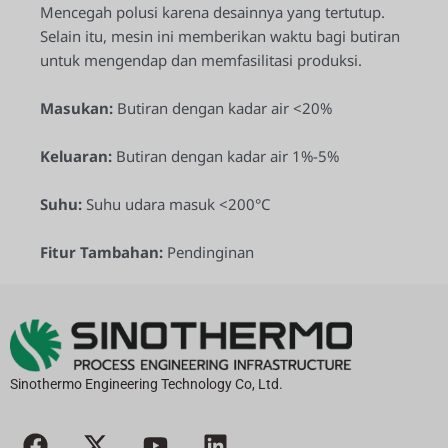
Mencegah polusi karena desainnya yang tertutup.
Selain itu, mesin ini memberikan waktu bagi butiran
untuk mengendap dan memfasilitasi produksi.
Masukan:
Butiran dengan kadar air <20%
Keluaran:
Butiran dengan kadar air 1%-5%
Suhu:
Suhu udara masuk <200°C
Fitur Tambahan:
Pendinginan
Sinothermo Engineering Technology Co, Ltd.
F
X
Y
L