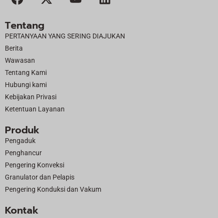
a
-
o
i
c
t
u
n
Tentang
e
w
t
k
PERTANYAAN YANG SERING DIAJUKAN
b
i
u
e
Berita
o
t
b
d
Wawasan
o
t
e
i
Tentang Kami
k
e
n
Hubungi kami
r
Kebijakan Privasi
Ketentuan Layanan
Produk
Pengaduk
Penghancur
Pengering Konveksi
Granulator dan Pelapis
Pengering Konduksi dan Vakum
Kontak