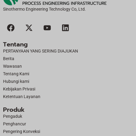
ti
f:
Sinothermo Engineering Technology Co, Ltd.
F
X
Y
L
a
-
o
i
c
t
u
n
Tentang
e
w
t
k
PERTANYAAN YANG SERING DIAJUKAN
b
i
u
e
Berita
o
t
b
d
Wawasan
o
t
e
i
Tentang Kami
k
e
n
Hubungi kami
r
Kebijakan Privasi
Ketentuan Layanan
Produk
Pengaduk
Penghancur
Pengering Konveksi