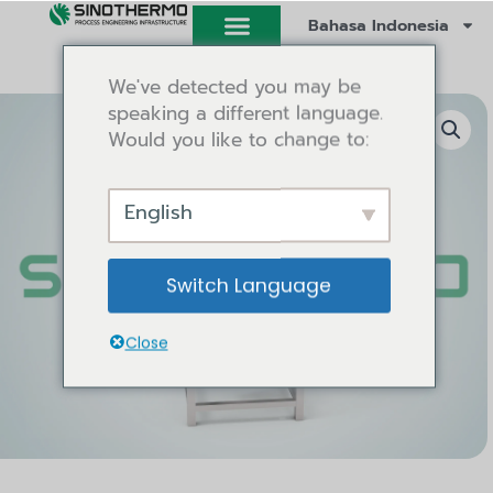
Lewati
Bahasa Indonesia
ke
konten
We've detected you may be
speaking a different language.
Would you like to change to:
English
Switch Language
Close