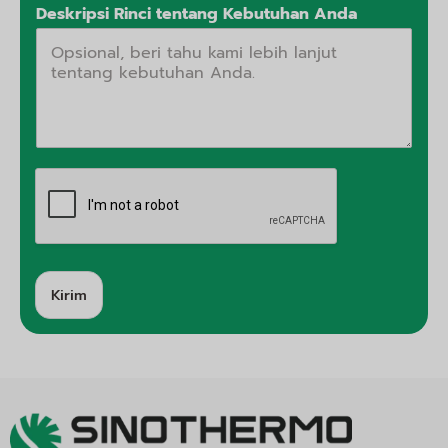
Deskripsi Rinci tentang Kebutuhan Anda
Kirim
A
lt
e
r
n
a