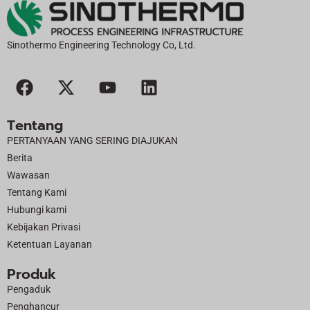
a
ti
f:
Sinothermo Engineering Technology Co, Ltd.
F
X
Y
L
a
-
o
i
c
t
u
n
Tentang
e
w
t
k
PERTANYAAN YANG SERING DIAJUKAN
b
i
u
e
Berita
o
t
b
d
Wawasan
o
t
e
i
Tentang Kami
k
e
n
Hubungi kami
r
Kebijakan Privasi
Ketentuan Layanan
Produk
Pengaduk
Penghancur