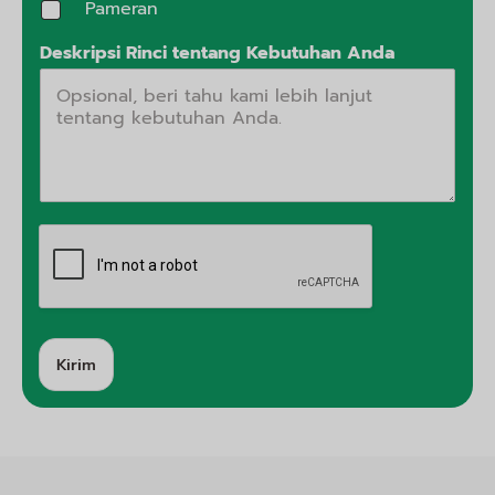
Pameran
Deskripsi Rinci tentang Kebutuhan Anda
Kirim
A
lt
e
r
n