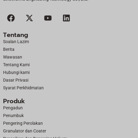
F
X
Y
L
a
-
o
i
c
t
u
n
Tentang
e
w
t
k
Soalan Lazim
b
i
u
e
Berita
o
t
b
d
Wawasan
o
t
e
i
Tentang Kami
k
e
n
Hubungi kami
r
Dasar Privasi
Syarat Perkhidmatan
Produk
Pengadun
Penumbuk
Pengering Perolakan
Granulator dan Coater