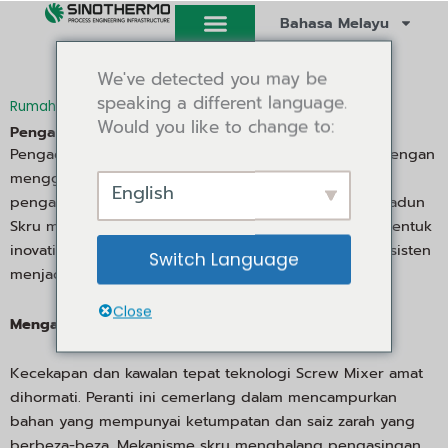
Langkau
Bahasa Melayu
ke
kandungan
We've detected you may be
speaking a different language.
/
/ Pembancuh Skru
Rumah
Pengadun dan Pengisar
Would you like to change to:
Pengadun skru
Pengadun Skru merevolusikan pencampuran bahan dengan
menggunakan mekanisme skru. Sebaliknya, kepada
English
pengadun yang bergantung pada pengadukan Pengadun
Skru menggunakan bilah lingkaran berterusan. Reka bentuk
inovatif ini menjamin pengadunan yang teliti dan konsisten
Switch Language
menjadikannya sesuai untuk pelbagai bahan.
Close
Mengapa Memilih Pengadun Skru?
Kecekapan dan kawalan tepat teknologi Screw Mixer amat
dihormati. Peranti ini cemerlang dalam mencampurkan
bahan yang mempunyai ketumpatan dan saiz zarah yang
berbeza-beza. Mekanisme skru menghalang pengasingan