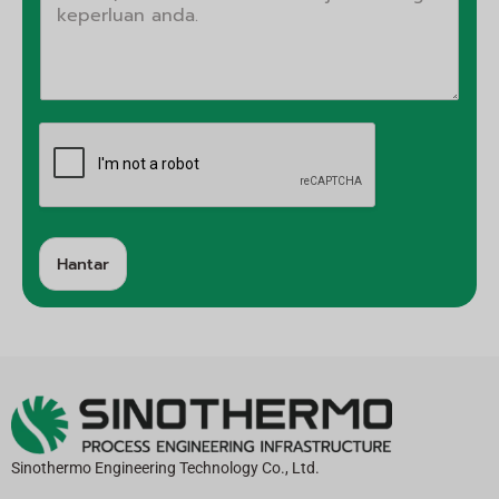
Hantar
A
lt
e
r
n
a
ti
f:
Sinothermo Engineering Technology Co., Ltd.