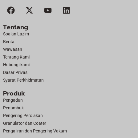
F
X
Y
L
a
-
o
i
c
t
u
n
Tentang
e
w
t
k
Soalan Lazim
b
i
u
e
Berita
o
t
b
d
Wawasan
o
t
e
i
Tentang Kami
k
e
n
Hubungi kami
r
Dasar Privasi
Syarat Perkhidmatan
Produk
Pengadun
Penumbuk
Pengering Perolakan
Granulator dan Coater
Pengaliran dan Pengering Vakum