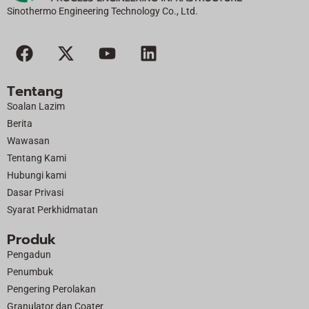
f:
Sinothermo Engineering Technology Co., Ltd.
F
X
Y
L
a
-
o
i
c
t
u
n
Tentang
e
w
t
k
Soalan Lazim
b
i
u
e
Berita
o
t
b
d
Wawasan
o
t
e
i
Tentang Kami
k
e
n
Hubungi kami
r
Dasar Privasi
Syarat Perkhidmatan
Produk
Pengadun
Penumbuk
Pengering Perolakan
Granulator dan Coater