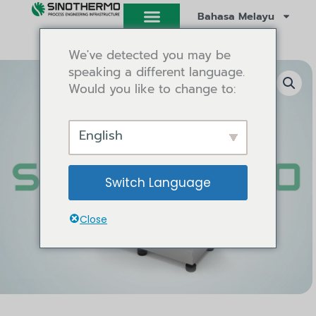
Langkau
Bahasa Melayu
ke
kandungan
We've detected you may be
speaking a different language.
Would you like to change to:
English
Switch Language
Close