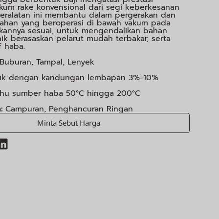
kum rake konvensional dari segi keberkesanan
eralatan ini membantu dalam pergerakan dan
han yang beroperasi di bawah vakum pada
kannya sesuai, untuk mengendalikan bahan
ik berasaskan pelarut mudah terbakar, serta
f haba.
 Buburan, Tampal, Lenyek
uk dengan kandungan lembapan 3%-10%
suhu sumber haba 50°C hingga 200°C
n:
Campuran, Penghancuran Ringan
Minta Sebut Harga