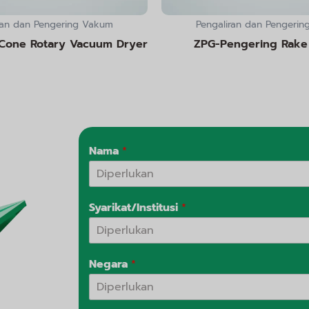
ran dan Pengering Vakum
Pengaliran dan Pengeri
Cone Rotary Vacuum Dryer
ZPG-Pengering Rake
Nama
*
Syarikat/Institusi
*
Negara
*