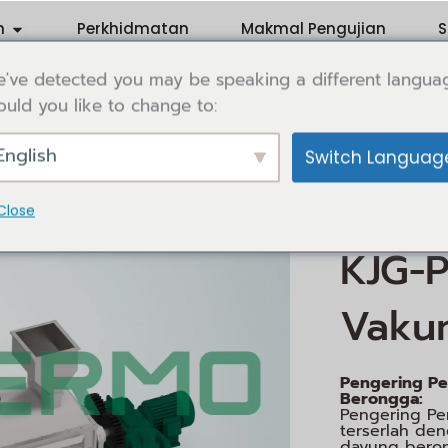
Open Application
n
Perkhidmatan
Makmal Pengujian
S
've detected you may be speaking a different langua
uld you like to change to:
English
Switch Languag
/
Rumah
Penge
/
Perintis
Peng
Close
Vakum
KJG-
Vaku
Pengering Pe
Berongga:
Pengering Pe
terserlah de
dayung beron