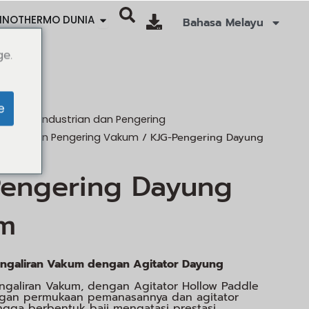
Open SINOTHERMO WORLD
INOTHERMO DUNIA
Bahasa Melayu
ge.
e
ring Perindustrian dan Pengering
/ KJG-Pengering Dayung
aliran dan Pengering Vakum
Pengering Dayung
m
ngaliran Vakum dengan Agitator Dayung
ngaliran Vakum, dengan Agitator Hollow Paddle
ngan permukaan pemanasannya dan agitator
gga berbentuk baji mengatasi prestasi