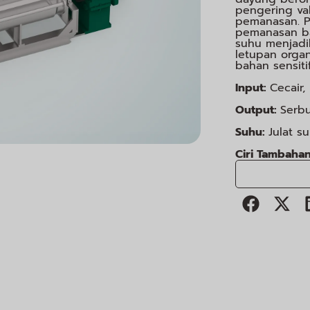
pengering va
pemanasan. P
pemanasan ba
suhu menjadi
letupan organ
bahan sensiti
Input:
Cecair,
Output:
Serb
Suhu:
Julat 
Ciri Tambaha