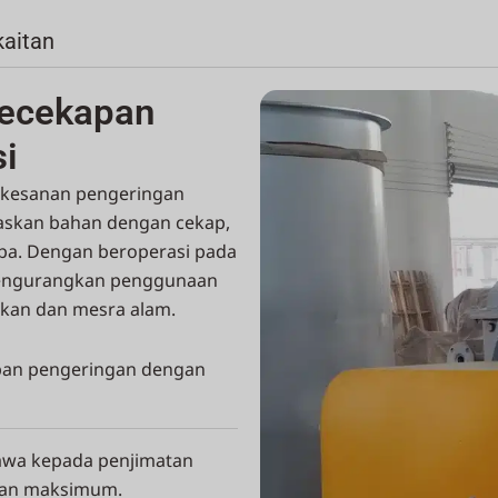
kaitan
Kecekapan
i
rkesanan pengeringan
skan bahan dengan cekap,
aba. Dengan beroperasi pada
 mengurangkan penggunaan
kan dan mesra alam.
apan pengeringan dengan
awa kepada penjimatan
pan maksimum.