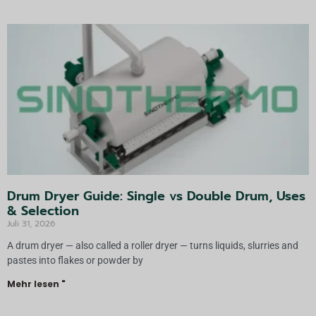
n
a
ti
v
e
:
Drum Dryer Guide: Single vs Double Drum, Uses
& Selection
Juli 31, 2026
A drum dryer — also called a roller dryer — turns liquids, slurries and
pastes into flakes or powder by
Mehr lesen "