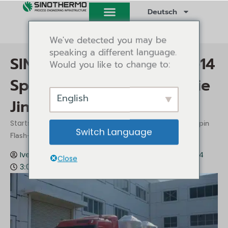
Zum
Deutsch
Inhalt
springen
We've detected you may be
speaking a different language.
SINOTHERMO liefert XSG-14
Would you like to change to:
Spin Flash-Trockner an die
English
Jinchuan Group
/
/ SINOTHERMO liefert XSG-14 Spin
Startseite
Nachrichten
Switch Language
Flash-Trockner an die Jinchuan Group
Ivey Tang
Nachrichten
18. Dezember 2024
Close
3:03 p.m.