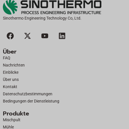
Sinothermo Engineering Technology Co, Ltd.
F
X
Y
L
a
-
o
i
c
T
u
n
Über
e
w
t
k
FAQ
b
i
u
e
Nachrichten
o
t
b
d
Einblicke
o
t
e
i
Über uns
k
e
n
Kontakt
r
Datenschutzbestimmungen
Bedingungen der Dienstleistung
Produkte
Mischpult
Mühle