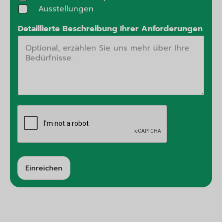
Ausstellungen
Detaillierte Beschreibung Ihrer Anforderungen
Einreichen
A
lt
e
r