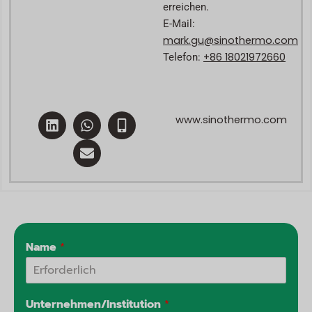
erreichen.
E-Mail:
mark.gu@sinothermo.com
+86 18021972660
Telefon:
L
W
E
M
www.sinothermo.com
i
h
n
o
n
a
v
b
k
t
e
i
e
s
l
l
d
a
o
e
i
p
p
-
n
p
e
a
l
t
Name
*
Unternehmen/Institution
*