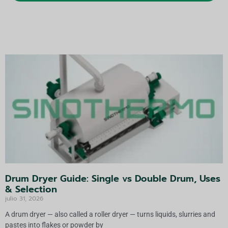
lt
e
r
n
a
ti
v
a:
Drum Dryer Guide: Single vs Double Drum, Uses
& Selection
julio 31, 2026
A drum dryer — also called a roller dryer — turns liquids, slurries and
pastes into flakes or powder by