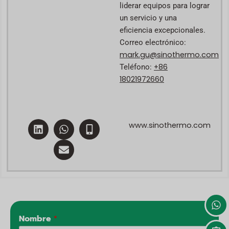
liderar equipos para lograr
un servicio y una
eficiencia excepcionales.
Correo electrónico:
mark.gu@sinothermo.com
+86
Teléfono:
18021972660
L
W
E
M
www.sinothermo.com
i
h
n
o
n
a
v
b
k
t
e
i
e
s
l
l
d
a
o
e
i
p
p
-
n
p
e
a
l
t
Nombre
*