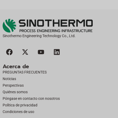
Sinothermo Engineering Technology Co., Ltd.
F
X
Y
L
a
-
o
i
c
t
u
n
Acerca de
e
w
t
k
PREGUNTAS FRECUENTES
b
i
u
e
Noticias
o
t
b
d
Perspectivas
o
t
e
i
Quiénes somos
k
e
n
Póngase en contacto con nosotros
r
Política de privacidad
Condiciones de uso