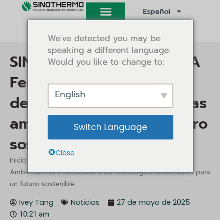
Ir
Español
al
contenido
We've detected you may be
speaking a different language.
SINOTHERMO en la NUEVA
Would you like to change to:
Feria Ambiental 2025:
English
dedicada a las tecnologías
ambientales para un futuro
Switch Language
sostenible
Close
/
SINOTHERMO en la NUEVA Exposición
Inicio
Noticias
Ambiental 2025: dedicada a las tecnologías ambientales para
un futuro sostenible
Ivey Tang
Noticias
27 de mayo de 2025
10:21 am