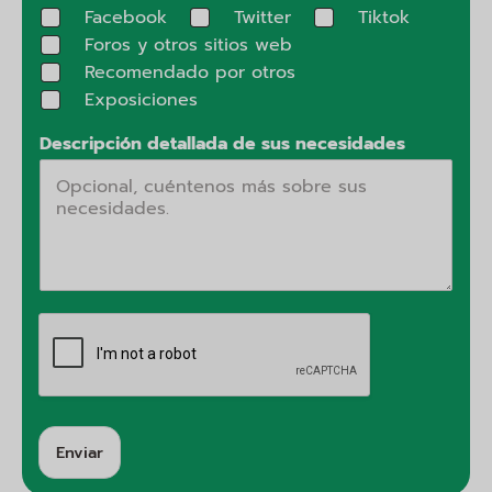
Facebook
Twitter
Tiktok
Foros y otros sitios web
Recomendado por otros
Exposiciones
Descripción detallada de sus necesidades
Enviar
A