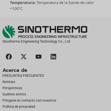
Temperatura:
Temperatura de la fuente de calor
<100°C
Sinothermo Engineering Technology Co., Ltd.
F
X
Y
L
a
-
o
i
c
t
u
n
Acerca de
e
w
t
k
PREGUNTAS FRECUENTES
b
i
u
e
Noticias
o
t
b
d
Perspectivas
o
t
e
i
Quiénes somos
k
e
n
Póngase en contacto con nosotros
r
Política de privacidad