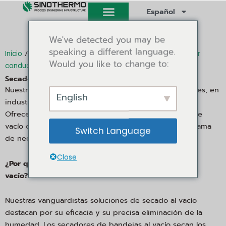
Ir
Español
al
contenido
We've detected you may be
speaking a different language.
/
/
Inicio
Secador industrial y secador piloto
Secador por
Would you like to change to:
/ Bandeja de vacío Secadora
conducción y vacío
Secadora de bandeja de vacío
Nuestras Secadoras de Bandeja de Vacío son esenciales, en
English
industrias que ofrecen transformación de materiales.
Ofrecemos una selección de secadoras de bandeja de
vacío de primera calidad para satisfacer una amplia gama
Switch Language
de necesidades de secado.
Close
¿Por qué optar por nuestra tecnología de secado al
vacío?
Nuestras vanguardistas soluciones de secado al vacío
destacan por su eficacia y su precisa eliminación de la
humedad. Los secadores de bandejas al vacío secan los