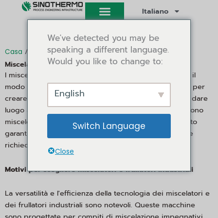
Vai
Italiano
al
contenuto
We've detected you may be
speaking a different language.
/ Miscelatore e frullatore
Casa
Would you like to change to:
Miscelatore e frullatore
I miscelatori e i frullatori industriali stanno cambiando il
modo di miscelare i materiali utilizzando la tecnologia per
English
creare miscele. A differenza dei metodi che possono dare
luogo a incongruenze, i miscelatori industriali producono
miscele efficienti integrando a fondo i materiali. Questo
Switch Language
garantisce una miscela, essenziale per le industrie che
richiedono una qualità uniforme dei prodotti.
Close
Motivi per scegliere miscelatori e frullatori industriali
La versatilità e l'efficienza della tecnologia dei miscelatori e
dei frullatori industriali sono notevoli. Queste macchine
sono progettate per compiti di miscelazione impegnativi