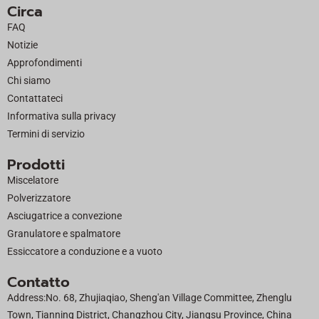
Circa
e
w
t
k
FAQ
b
i
u
e
Notizie
o
t
b
d
Approfondimenti
o
t
e
i
Chi siamo
k
e
n
Contattateci
r
Informativa sulla privacy
Termini di servizio
Prodotti
Miscelatore
Polverizzatore
Asciugatrice a convezione
Granulatore e spalmatore
Essiccatore a conduzione e a vuoto
Contatto
Address:No. 68, Zhujiaqiao, Sheng'an Village Committee, Zhenglu
Town, Tianning District, Changzhou City, Jiangsu Province, China