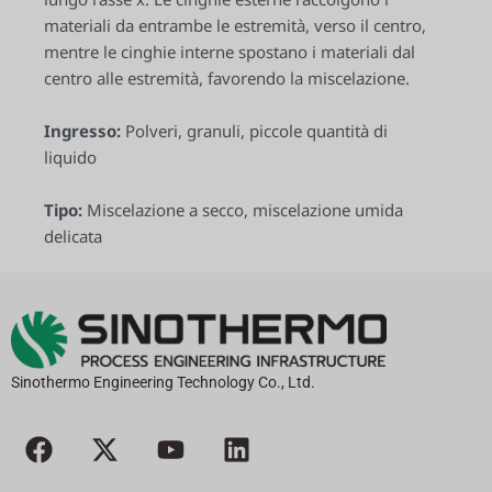
materiali da entrambe le estremità, verso il centro,
mentre le cinghie interne spostano i materiali dal
centro alle estremità, favorendo la miscelazione.
Ingresso:
Polveri, granuli, piccole quantità di
liquido
Tipo:
Miscelazione a secco, miscelazione umida
delicata
Sinothermo Engineering Technology Co., Ltd.
F
X
Y
L
a
-
o
i
c
t
u
n