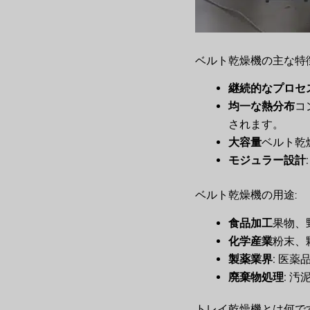
ベルト乾燥機の主な特徴
継続的なプロセ
均一な熱分布
コ
されます。
大容量
ベルト乾
モジュラー設計
ベルト乾燥機の用途:
食品加工
果物、
化学産業
粉末、
製薬業界
: 医
廃棄物処理
: 
トレイ乾燥機とは何で