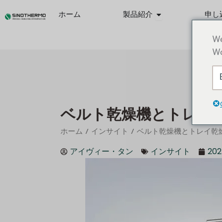
内
Öffne Products
ホーム
製品紹介
申し
容
を
We
ス
Wo
キ
ッ
プ
ベルト乾燥機とトレイ乾
/
/ ベルト乾燥機とトレイ乾
ホーム
インサイト
アイヴィー・タン
インサイト
20