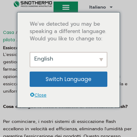
Vai
Italiano
al
contenuto
We've detected you may be
speaking a different language.
/
Casa
Essiccatore industriale ed essiccatore
Would you like to change to:
/
/ Asciugatura flash
pilota
Asciugatrice a convezione
Essiccatore flash
L'essiccatore Flash svolge un ruolo fondamentale nella
English
gestione dell'umidità in vari settori, come quello
farmaceutico e alimentare. La nostra ampia gamma di
opzioni è personalizzata per soddisfare le esigenze di
Switch Language
essiccazione, concentrandosi su un'essiccazione rapida e
uniforme per tutti i tipi di materiali.
Close
Cosa distingue le nostre soluzioni di essiccazione flash?
Per cominciare, i nostri sistemi di essiccazione flash
eccellono in velocità ed efficienza, eliminando l'umidità per
garantire l'essiccazione dei prodotti. Questo processo