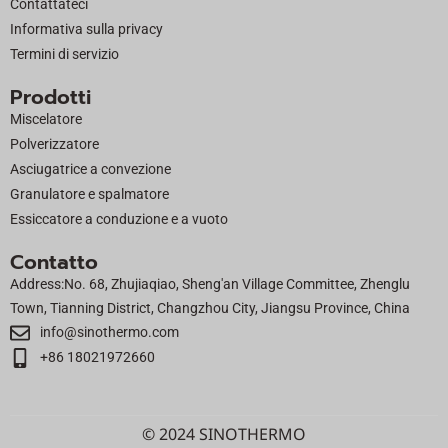
Contattateci
r
Informativa sulla privacy
Termini di servizio
Prodotti
Miscelatore
Polverizzatore
Asciugatrice a convezione
Granulatore e spalmatore
Essiccatore a conduzione e a vuoto
Contatto
Address:No. 68, Zhujiaqiao, Sheng'an Village Committee, Zhenglu
Town, Tianning District, Changzhou City, Jiangsu Province, China
info@sinothermo.com
+86 18021972660
© 2024 SINOTHERMO