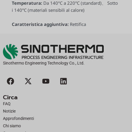
Temperatura:
Da 140°C a 220°C (standard)、 Sotto
i 140°C (materiali sensibili al calore)
Caratteristica aggiuntiva:
Rettifica
Sinothermo Engineering Technology Co., Ltd.
F
X
Y
L
a
-
o
i
c
t
u
n
Circa
e
w
t
k
FAQ
b
i
u
e
Notizie
o
t
b
d
Approfondimenti
o
t
e
i
Chi siamo
k
e
n