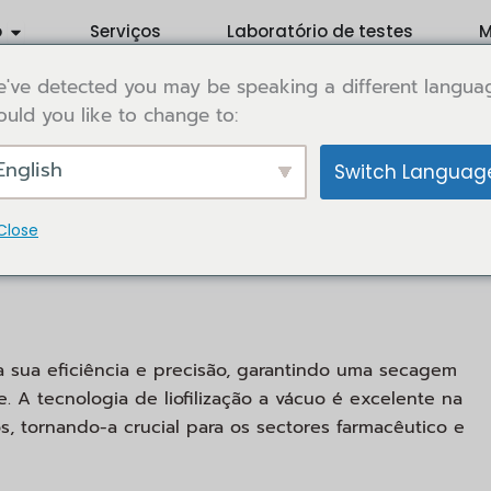
Open Application
o
Serviços
Laboratório de testes
M
've detected you may be speaking a different langua
uld you like to change to:
English
Switch Languag
m indústrias como a alimentar e a farmacêutica. A nossa
 laboratorial e comercial, que respondem a diversas
Close
a sua eficiência e precisão, garantindo uma secagem
. A tecnologia de liofilização a vácuo é excelente na
s, tornando-a crucial para os sectores farmacêutico e