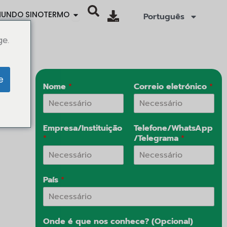
Open SINOTHERMO WORLD
UNDO SINOTERMO
Português
ge.
e
Nome
*
Correio eletrónico
*
 gama
Empresa/Instituição
Telefone/WhatsApp
*
/Telegrama
*
País
*
Onde é que nos conhece? (Opcional)