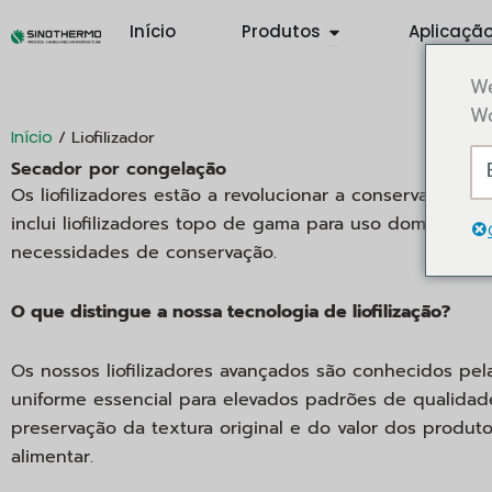
Saltar
Open Products
Início
Produtos
Aplicaçã
para
o
We
conteúdo
Wo
/ Liofilizador
Início
Secador por congelação
Os liofilizadores estão a revolucionar a conservação e
inclui liofilizadores topo de gama para uso doméstico,
necessidades de conservação.
O que distingue a nossa tecnologia de liofilização?
Os nossos liofilizadores avançados são conhecidos pel
uniforme essencial para elevados padrões de qualidade
preservação da textura original e do valor dos produto
alimentar.