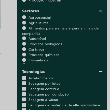
Produção Industrial
Sectores
Aeroespacial
Agriculturas
Alimentos para animais e para animais de
companhia
Automóvel
Produtos biológicos
Cerâmica
o
Produtos químicos
Cosméticos
Lacticínios
Eletrónica
Tecnologias
Ambiente
Arrefecimento
Extractos
Secagem por lotes
Gorduras e óleos
Secagem contínua
Alimentos
Secagem por condução
Ervas
Secagem a vácuo
Produtos marinhos e mariscos
Secagem de materiais de alta viscosidade
Metalurgia e minas