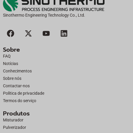
Sinothermo Engineering Technology Co., Ltd.
F
X
Y
L
a
-
o
i
c
t
u
n
Sobre
e
w
t
k
FAQ
b
i
u
e
Notícias
o
t
b
d
Conhecimentos
o
t
e
i
Sobre nós
k
e
n
Contactar-nos
r
Política de privacidade
Termos do serviço
Produtos
Misturador
Pulverizador