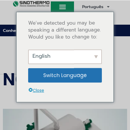
Saltar
Português
para
o
We've detected you may be
conteúdo
speaking a different language.
Conhecimentos
Would you like to change to:
English
NOTÍCIAS
Switch Language
Close