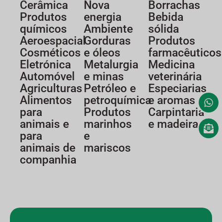
Cerâmica
Nova
Borrachas
Produtos
energia
Bebida
químicos
Ambiente
sólida
Aeroespacial
Gorduras
Produtos
Cosméticos
e óleos
farmacêuticos
Eletrónica
Metalurgia
Medicina
Automóvel
e minas
veterinária
Agriculturas
Petróleo e
Especiarias
Alimentos
petroquímica
e aromas
para
Produtos
Carpintaria
animais e
marinhos
e madeira
para
e
animais de
mariscos
companhia