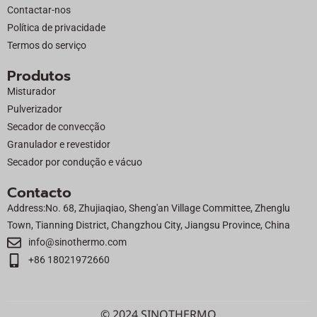
Contactar-nos
r
Política de privacidade
Termos do serviço
Produtos
Misturador
Pulverizador
Secador de convecção
Granulador e revestidor
Secador por condução e vácuo
Contacto
Address:No. 68, Zhujiaqiao, Sheng'an Village Committee, Zhenglu
Town, Tianning District, Changzhou City, Jiangsu Province, China
info@sinothermo.com
+86 18021972660
© 2024 SINOTHERMO