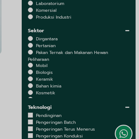
Laboratorium
Komersial
Produksi Industri
Sektor
Dirgantara
Pertanian
Pakan Ternak dan Makanan Hewan
Peliharaan
Mobil
Biologis
Keramik
Bahan kimia
Kosmetik
Susu
Elektronik
Teknologi
Lingkungan
Pendinginan
Ekstrak
Pengeringan Batch
Lemak dan Minyak
Pengeringan Terus Menerus
Makanan
Pengeringan Konduksi