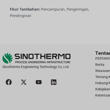
Fitur Tambahan:
Pencampuran, Pengeringan,
Pendinginan
Tenta
PERTANY
Berita
Sinothermo Engineering Technology Co, Ltd.
Wawasa
F
X
Y
L
Tentang 
a
-
o
i
Hubungi 
c
t
u
n
Kebijakan
e
w
t
k
Ketentua
b
i
u
e
o
t
b
d