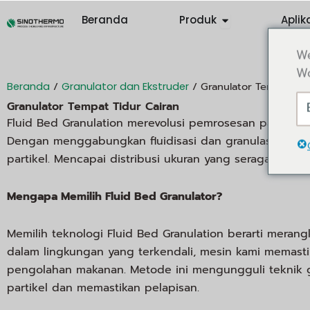
Lewati
Abrir Products
Beranda
Produk
Aplik
ke
konten
We
Wo
/
/ Granulator Tempat Tid
Beranda
Granulator dan Ekstruder
Granulator Tempat Tidur Cairan
Fluid Bed Granulation merevolusi pemrosesan partikel
Dengan menggabungkan fluidisasi dan granulasi, teknik
partikel. Mencapai distribusi ukuran yang seragam.
Mengapa Memilih Fluid Bed Granulator?
Memilih teknologi Fluid Bed Granulation berarti merangku
dalam lingkungan yang terkendali, mesin kami memastika
pengolahan makanan. Metode ini mengungguli teknik 
partikel dan memastikan pelapisan.