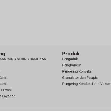
ng
Produk
AAN YANG SERING DIAJUKAN
Pengaduk
Penghancur
n
Pengering Konveksi
Kami
Granulator dan Pelapis
kami
Pengering Konduksi dan Vaku
 Privasi
n Layanan