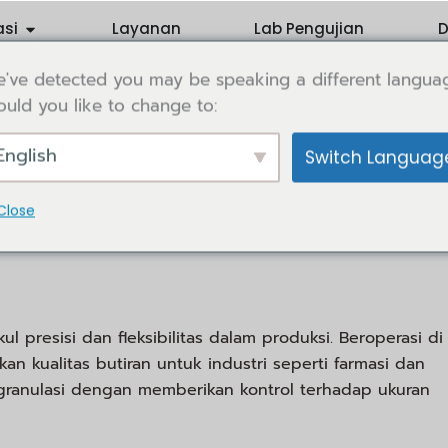
Abrir Application
asi
Layanan
Lab Pengujian
D
've detected you may be speaking a different langua
uld you like to change to:
ur Fluida
English
Switch Languag
 melalui teknologi yang mengoptimalkan pembentukan.
 ini meningkatkan efisiensi dan konsistensi dalam melap
Close
l presisi dan fleksibilitas dalam produksi. Beroperasi di
n kualitas butiran untuk industri seperti farmasi dan
granulasi dengan memberikan kontrol terhadap ukuran