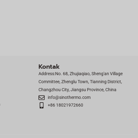
Kontak
Address:No. 68, Zhujiaqiao, Sheng'an Village
Committee, Zhenglu Town, Tianning District,
Changzhou City, Jiangsu Province, China
info@sinothermo.com
m
+86 18021972660