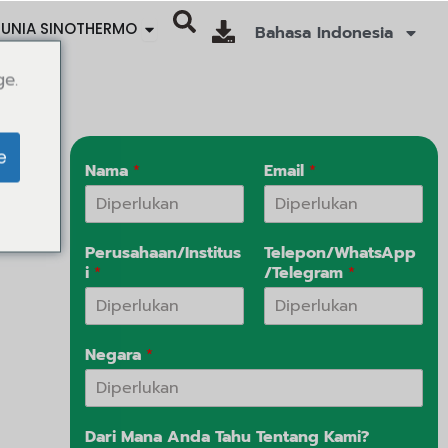
Abrir SINOTHERMO WORLD
UNIA SINOTHERMO
Bahasa Indonesia
ge.
e
Nama
*
Email
*
isi
Perusahaan/Institus
Telepon/WhatsApp
i
*
/Telegram
*
Negara
*
Dari Mana Anda Tahu Tentang Kami?